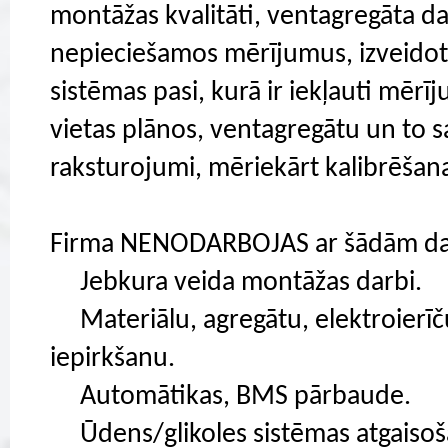
montāžas kvalitāti, ventagregāta da
nepieciešamos mērījumus, izveidot 
sistēmas pasi, kurā ir iekļauti mēr
vietas plānos, ventagregātu un to 
raksturojumi, mēriekārt kalibrēšanas
Firma NENODARBOJAS ar šādām d
Jebkura veida montāžas darbi.
Materiālu, agregātu, elektroierīč
iepirkšanu.
Automātikas, BMS pārbaude.
Ūdens/glikoles sistēmas atgaisoša