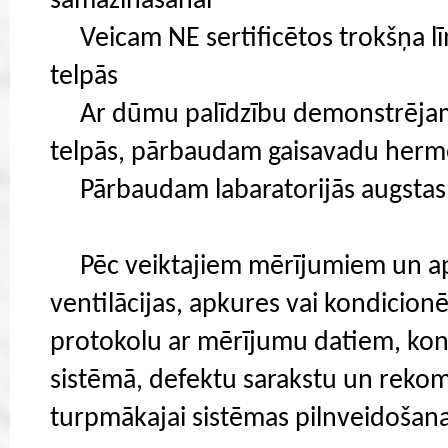
samazināšanai
Veicam NE sertificētos trokšņa 
telpās
Ar dūmu palīdzību demonstrējam g
telpās, pārbaudam gaisavadu her
Pārbaudam labaratorijās augstas k
Pēc veiktajiem mērījumiem un ap
ventilācijas, apkures vai kondicion
protokolu ar mērījumu datiem, ko
sistēmā, defektu sarakstu un rek
turpmākajai sistēmas pilnveidošana